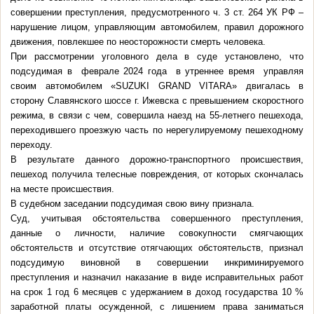
совершении преступления, предусмотренного ч. 3 ст. 264 УК РФ –
нарушение лицом, управляющим автомобилем, правил дорожного
движения, повлекшее по неосторожности смерть человека.
При рассмотрении уголовного дела в суде установлено, что
подсудимая в феврале 2024 года в утреннее время управляя
своим автомобилем «SUZUKI GRAND VITARA» двигалась в
сторону Славянского шоссе г. Ижевска с превышением скоростного
режима, в связи с чем, совершила наезд на 55-летнего пешехода,
переходившего проезжую часть по нерегулируемому пешеходному
переходу.
В результате данного дорожно-транспортного происшествия,
пешеход получила телесные повреждения, от которых скончалась
на месте происшествия.
В судебном заседании подсудимая свою вину признала.
Суд, учитывая обстоятельства совершенного преступления,
данные о личности, наличие совокупности смягчающих
обстоятельств и отсутствие отягчающих обстоятельств, признал
подсудимую виновной в совершении инкриминируемого
преступления и назначил наказание в виде исправительных работ
на срок 1 год 6 месяцев с удержанием в доход государства 10 %
заработной платы осужденной, с лишением права заниматься