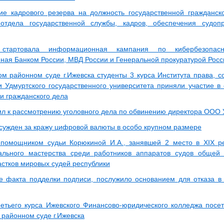
е кадрового резерва на должность государственной гражданск
 отдела государственной службы, кадров, обеспечения судоп
стартовала информационная кампания по кибербезопасн
ная Банком России, МВД России и Генеральной прокуратурой Рос
ом районном суде г.Ижевска студенты 3 курса Института права, с
и Удмуртского государственного университета приняли участие в
и гражданского дела
ил к рассмотрению уголовного дела по обвинению директора ООО 
сужден за кражу цифровой валюты в особо крупном размере
помощником судьи Корюкиной И.А., занявшей 2 место в XIX ре
ального мастерства среди работников аппаратов судов общей
астков мировых судей республики
е факта подделки подписи, послужило основанием для отказа в
етьего курса Ижевского Финансово-юридического колледжа посе
 районном суде г.Ижевска