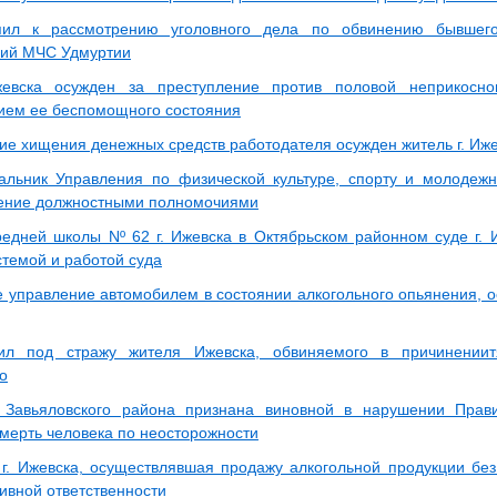
пил к рассмотрению уголовного дела по обвинению бывшего
ний МЧС Удмуртии
жевска осужден за преступление против половой неприкосно
ием ее беспомощного состояния
ие хищения денежных средств работодателя осужден житель г. Иж
льник Управления по физической культуре, спорту и молодежн
ение должностными полномочиями
едней школы Nº 62 г. Ижевска в Октябрьском районном суде г. 
стемой и работой суда
е управление автомобилем в состоянии алкогольного опьянения, о
ил под стражу жителя Ижевска, обвиняемого в причинениит
о
 Завьяловского района признана виновной в нарушении Прав
мерть человека по неосторожности
г. Ижевска, осуществлявшая продажу алкогольной продукции без
ивной ответственности