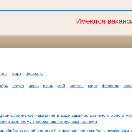
Имеются вакансии 
рель
март
февраль
ябрь
август
июль
июнь
май
апрель
март
февраль
янв
дминистративное наказание в виде административного ареста жи
вение законному требованию сотрудника полиции
ие убийства своей сестры к 9 годам лишения свободы осужден жите