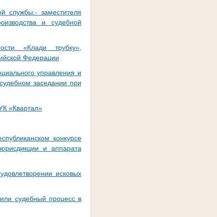
ой службы:- заместителя
роизводства и судебной
ости «Клади трубку»,
сийской Федерации
оциального управления и
 судебном заседании при
УК «Квартал»
спубликанском конкурсе
 юрисдикции и аппарата
 удовлетворении исковых
тили судебный процесс в