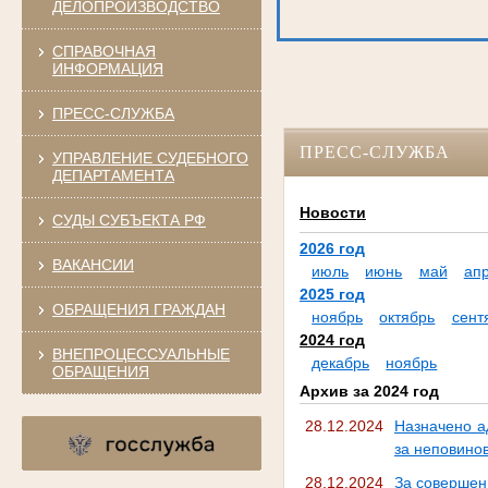
ДЕЛОПРОИЗВОДСТВО
СПРАВОЧНАЯ
ИНФОРМАЦИЯ
ПРЕСС-СЛУЖБА
ПРЕСС-СЛУЖБА
УПРАВЛЕНИЕ СУДЕБНОГО
ДЕПАРТАМЕНТА
Новости
СУДЫ СУБЪЕКТА РФ
2026 год
ВАКАНСИИ
июль
июнь
май
ап
2025 год
ОБРАЩЕНИЯ ГРАЖДАН
ноябрь
октябрь
сент
2024 год
ВНЕПРОЦЕССУАЛЬНЫЕ
декабрь
ноябрь
ОБРАЩЕНИЯ
Архив за 2024 год
28.12.2024
Назначено а
за неповино
28.12.2024
За совершен