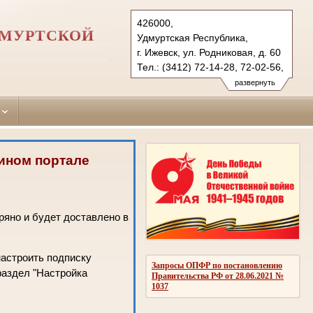
426000,
ДМУРТСКОЙ
Удмуртская Республика,
г. Ижевск, ул. Родниковая, д. 60
Тел.: (3412) 72-14-28, 72-02-56,
72-07-87
развернуть
oktjabrsky.udm@sudrf.ru
ином портале
ряно и будет доставлено в
настроить подписку
Запросы ОПФР по постановлению
раздел "Настройка
Правительства РФ от 28.06.2021 №
1037