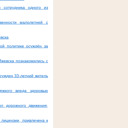
 сотрудника одного из
венности малолетней с
евска
ой политике осуждён за
Ижевска познакомились с
сужден 33-летний житель
яжкого вреда здоровью
ил дорожного движения,
 лицензии, привлечена к