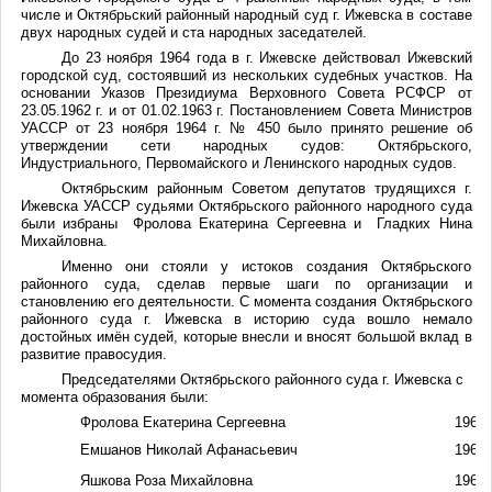
числе и Октябрьский районный народный суд г. Ижевска в составе
двух народных судей и ста народных заседателей.
До 23 ноября 1964 года в г. Ижевске действовал Ижевский
городской суд, состоявший из нескольких судебных участков. На
основании Указов Президиума Верховного Совета РСФСР от
23.05.1962 г. и от 01.02.1963 г. Постановлением Совета Министров
УАССР от 23 ноября 1964 г. № 450 было принято решение об
утверждении сети народных судов: Октябрьского,
Индустриального, Первомайского и Ленинского народных судов.
Октябрьским районным Советом депутатов трудящихся г.
Ижевска УАССР судьями Октябрьского районного народного суда
были избраны Фролова Екатерина Сергеевна и Гладких Нина
Михайловна.
Именно они стояли у истоков создания Октябрьского
районного суда, сделав первые шаги по организации и
становлению его деятельности. С момента создания Октябрьского
районного суда г. Ижевска в историю суда вошло немало
достойных имён судей, которые внесли и вносят большой вклад в
развитие правосудия.
Председателями Октябрьского районного суда г. Ижевска с
момента образования были:
Фролова Екатерина Сергеевна
1965 -
Емшанов Николай Афанасьевич
1966 
Яшкова Роза Михайловна
1968 