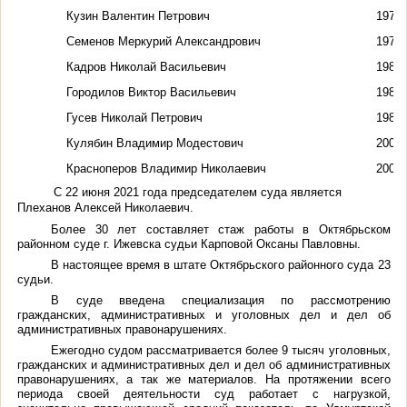
Кузин Валентин Петрович
1970 
Семенов Меркурий Александрович
1974 
Кадров Николай Васильевич
1982 
Городилов Виктор Васильевич
1984 
Гусев Николай Петрович
1989 
Кулябин Владимир Модестович
2000 
Красноперов Владимир Николаевич
2008 –
С 22 июня 2021 года председателем суда является
Плеханов Алексей Николаевич.
Более 30 лет составляет стаж работы в Октябрьском
районном суде г. Ижевска судьи Карповой Оксаны Павловны.
В настоящее время в штате Октябрьского районного суда 23
судьи.
В суде введена специализация по рассмотрению
гражданских, административных и уголовных дел и дел об
административных правонарушениях.
Ежегодно судом рассматривается более 9 тысяч уголовных,
гражданских и административных дел и дел об административных
правонарушениях, а так же материалов. На протяжении всего
периода своей деятельности суд работает с нагрузкой,