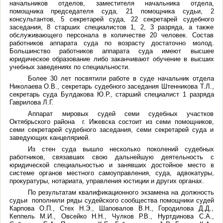
начальников отделов, заместителя начальника отдела,
помощника председателя суда, 21 помощника судьи, 2
консультантов, 5 секретарей суда, 22 секретарей судебного
заседания, 8 старших специалистов 1, 2, 3 разряда, а также
обслуживающего персонала в количестве 20 человек. Состав
работников аппарата суда по возрасту достаточно молод.
Большинство работников аппарата суда имеют высшее
юридическое образование либо заканчивают обучение в высших
учебных заведениях по специальности.
Более 30 лет посвятили работе в суде начальник отдела
Николаева О.В., секретарь судебного заседания Штенникова Т.Л.,
секретарь суда Булдакова Ю.Р., старший специалист 1 разряда
Гаврилова Л.Г.
Аппарат мировых судей семи судебных участков
Октябрьского района г. Ижевска состоит из семи помощников,
семи секретарей судебного заседания, семи секретарей суда и
заведующих канцелярией.
Из стен суда вышло несколько поколений судебных
работников, связавших свою дальнейшую деятельность с
юридической специальностью и занявших достойное место в
системе органов местного самоуправления, суда, адвокатуры,
прокуратуры, нотариата, управления юстиции и других органах.
По результатам квалификационного экзамена на должность
судьи пополнили ряды судейского сообщества помощники судей
Карпова О.П., Стех Н.Э., Шаповалов В.Н., Городилова Д.Д.,
Кеппель М.И., Овсейко Н.Н., Чулков Р.В., Нуртдинова С.А.,