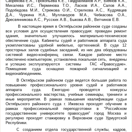
Сабрекова Е.А., Прокопьева К.Е., Габдрахманов А.Р., Биянов К.А.,
Михалева И.С., Перминова Т.О., Ласков И.А., Салов А.А.,
Подобедова М.И., Стрижова О.И., Стрелкова А.С., Кудрявцев
Д.А., Чуркина Н.А., Муллануров М.А., Чебкасова О.А.,
Дресвянникова А.С., Русских А.В., Быкова А.В., Ветчинов Е.В.
В настоящее время в Октябрьском районном суде созданы
все условия для осуществления правосудия: проведен ремонт
здания, значительно улучшилось материально-техническое
обеспечение суда. Кабинеты судей и работников аппарата суда
укомплектованы удобной мебелью, оргтехникой. В суде 12
просторных залов судебных заседаний, из них два оборудованы
системой видео-конференц связи. Каждое рабочее место
обеспечено компьютером, установлена локальная сеть, внедрены
и успешно эксплуатируются системы ГАС «Правосудие».
Помещение суда оснащено пожарной сигнализацией и
видеонаблюдением
.
В Октябрьском районном суде ведется большая работа по
повышению профессионального уровня судей и работников
аппарата суда. Ежегодно проводятся конкурсы
профессионального мастерства, учебные семинары, тренинги и
иные мероприятия. В рамках повышения квалификации судьи
Октябрьского районного суда г. Ижевска проходят обучение в
рамках профессиональной переподготовки в "Российском
государственном университете правосудия" город Москва и
регулярно проходят стажировку в Верховном суде Удмуртской
Республики.
С созданием отдела государственной службы, кадров,