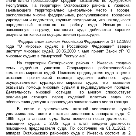
значительно превышающей средний показатель по Удмуртской
Республике. На территории Октябрьского района г. Ижевска,
занимающего территориально центральное место в городе,
расположены многие федеральные, республиканские, городские
учреждения и ведомства, крупные предприятия, что накладывает
определенный отпечаток на работу суда. Несмотря на
повышенную нагрузку, коллектив суда добивается хороших
результатов качества осуществления правосудия.
Федеральным законом Российской Федерации от 17.12.1998
года "О мировых судьях в Российской Федерации" введен
институт мировых судей. 20.06.2000 г. был принят Закон УР "О
мировых судьях в Удмуртской Республике".
На территории Октябрьского района г. Ижевска создано
семь судебных участков. Сформирован работоспособный
коллектив мировых судей. Приказом председателя суда в целях
оказания практической помощи судьями районного суда
осуществляется кураторство мировых судей, что позволяет
оказывать помощь мировым судьям в индивидуальном порядке.
Деятельность мировой юстиции во многом способствует
реализации стоящих перед судебной властью задач по
обеспечению доступа к правосудию значительного числа граждан.
В связи с увеличением штатной численности судей
увеличивалась также и штатная численность аппарата суда. С
1998 года в аппарат суда была включена новая должность -
помощник судьи, с 2005 года в штат введена должность
помощника председателя суда. По состоянию на 01.01.2021 г.
аппарат Октябрьского районного суда г. Ижевска состоит из 2